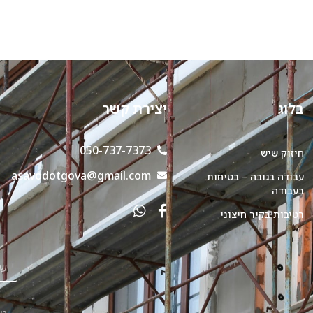
בלוג
יצירת קשר
050-737-7373
חיזוק שיש
asavodotgova@gmail.com
עבודה בגובה – בטיחות
בעבודה
רטיבות בקיר חיצוני