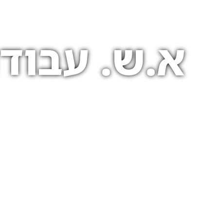
א.ש. עבודו